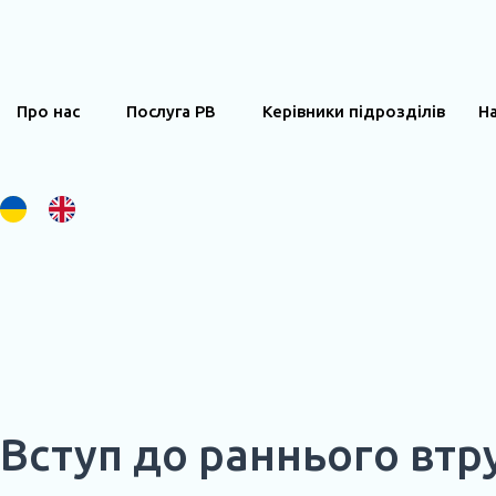
вмісту
Про нас
Послуга РВ
Керівники підрозділів
Н
Вступ до раннього втр