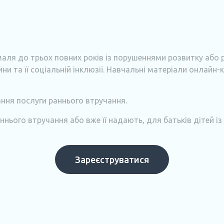
маля до трьох повних років із порушеннями розвитку або 
ни та її соціальній інклюзії. Навчальні матеріали онлайн
ання послуги раннього втручання.
ннього втручання або вже її надають, для батьків дітей із
Зареєструватися