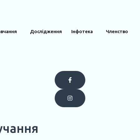
авчання
Дослідження
Інфотека
Членство
учання