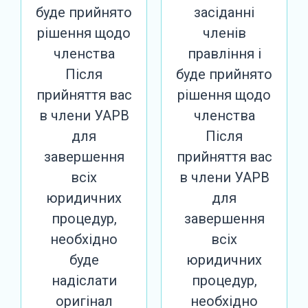
буде прийнято
засіданні
рішення щодо
членів
членства
правління і
Після
буде прийнято
прийняття вас
рішення щодо
в члени УАРВ
членства
для
Після
завершення
прийняття вас
всіх
в члени УАРВ
юридичних
для
процедур,
завершення
необхідно
всіх
буде
юридичних
надіслати
процедур,
оригінал
необхідно