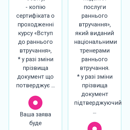
- копію
послуги
сертифіката о
раннього
проходженні
втручання»,
курсу «Вступ
який виданий
до раннього
національними
втручання»,
тренерами
* у разі зміни
раннього
прізвища
втручання.
документ що
* у разі зміни
потверджує …
прізвища
документ
підтверджуючий
…
Ваша заява
буде