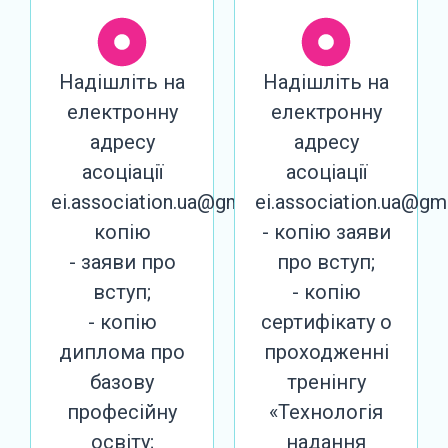
Надішліть на
Надішліть на
електронну
електронну
адресу
адресу
асоціації
асоціації
ei.association.ua@gmail.com
ei.association.ua@gm
копію
- копію заяви
- заяви про
про вступ;
вступ;
- копію
- копію
сертифікату о
диплома про
проходженні
базову
тренінгу
професійну
«Технологія
освіту;
надання