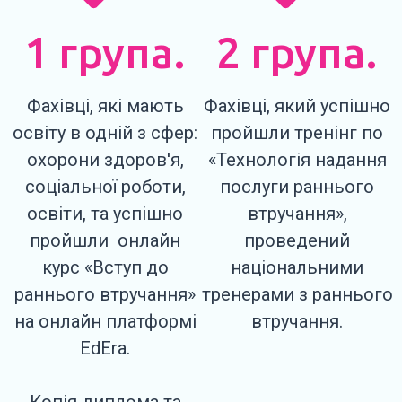
1 група.
2 група.
Фахівці, які мають
Фахівці, який успішно
освіту в одній з сфер:
пройшли тренінг по
охорони здоров'я,
«Технологія надання
соціальної роботи,
послуги раннього
освіти, та успішно
втручання»,
пройшли онлайн
проведений
курс «Вступ до
національними
раннього втручання»
тренерами з раннього
на онлайн платформі
втручання.
EdEra.