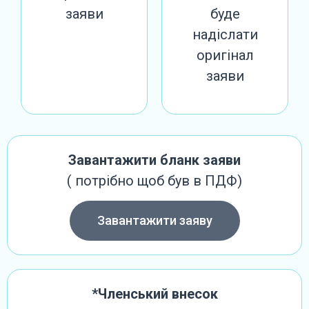
заяви
буде
надіслати
оригінал
заяви
Завантажити бланк заяви
( потрібно щоб був в ПДФ)
Завантажити заяву
*Членський внесок